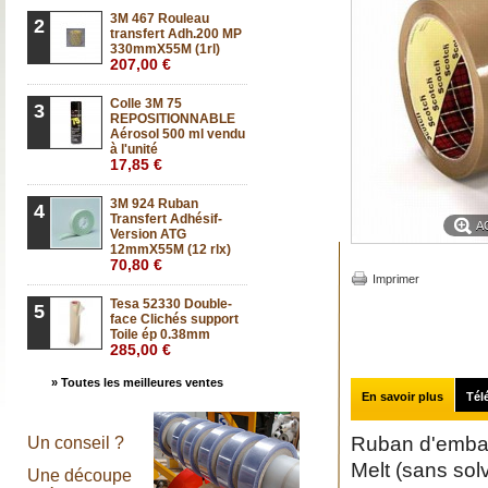
3M 467 Rouleau
2
transfert Adh.200 MP
330mmX55M (1rl)
207,00 €
Colle 3M 75
3
REPOSITIONNABLE
Aérosol 500 ml vendu
à l'unité
17,85 €
3M 924 Ruban
4
Transfert Adhésif-
A
Version ATG
12mmX55M (12 rlx)
70,80 €
Imprimer
Tesa 52330 Double-
5
face Clichés support
Toile ép 0.38mm
285,00 €
» Toutes les meilleures ventes
En savoir plus
Tél
Ruban d'emba
Un conseil ?
Melt (sans sol
Une découpe