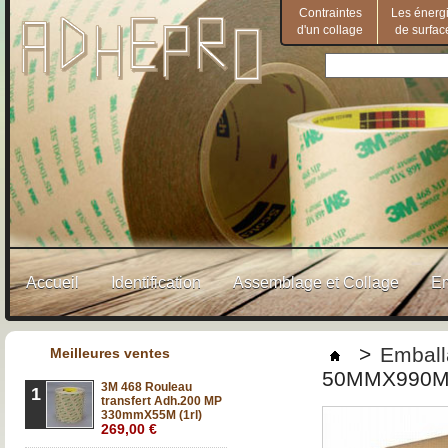
Contraintes
Les énerg
d'un collage
de surfac
Accueil
Identification
Assemblage et Collage
E
>
Emball
Meilleures ventes
50MMX990M é
3M 468 Rouleau
1
transfert Adh.200 MP
330mmX55M (1rl)
269,00 €