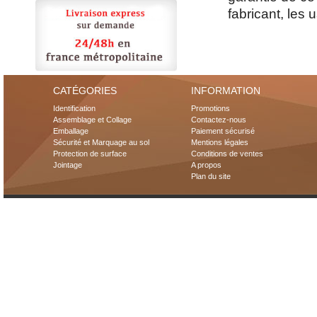
fabricant, les 
CATÉGORIES
INFORMATION
Identification
Promotions
Assemblage et Collage
Contactez-nous
Emballage
Paiement sécurisé
Sécurité et Marquage au sol
Mentions légales
Protection de surface
Conditions de ventes
Jointage
A propos
Plan du site