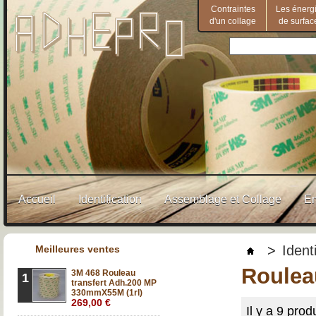
Contraintes
Les énerg
d'un collage
de surfac
Accueil
Identification
Assemblage et Collage
E
>
Identi
Meilleures ventes
Roulea
3M 468 Rouleau
1
transfert Adh.200 MP
330mmX55M (1rl)
269,00 €
Il y a 9 produ