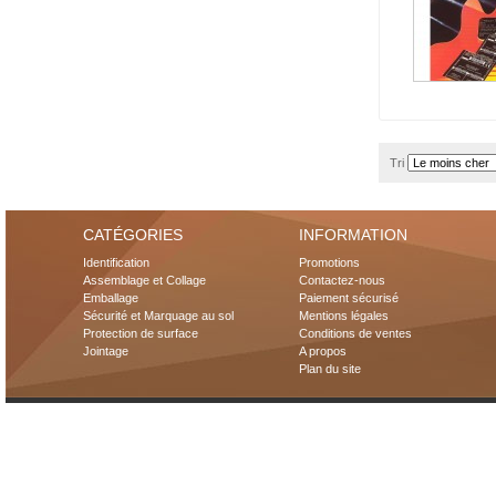
Tri
CATÉGORIES
INFORMATION
Identification
Promotions
Assemblage et Collage
Contactez-nous
Emballage
Paiement sécurisé
Sécurité et Marquage au sol
Mentions légales
Protection de surface
Conditions de ventes
Jointage
A propos
Plan du site