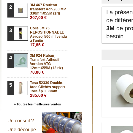
3M 467 Rouleau
2
transfert Adh.200 MP
La présent
330mmX55M (1rl)
207,00 €
de différe
3M
de pro
Colle 3M 75
3
REPOSITIONNABLE
besoin.
Aérosol 500 ml vendu
à l'unité
17,85 €
3M 924 Ruban
4
Transfert Adhésif-
Version ATG
12mmX55M (12 rlx)
70,80 €
Tesa 52330 Double-
5
face Clichés support
Toile ép 0.38mm
285,00 €
» Toutes les meilleures ventes
Un conseil ?
Une découpe