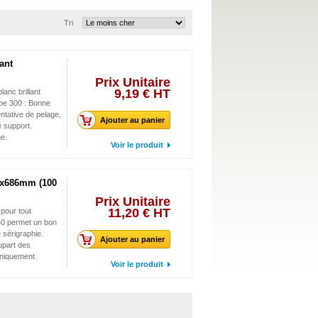
Tri
ant
Prix Unitaire
9,19 € HT
anc brillant
pe 300 : Bonne
entative de pelage,
Ajouter au panier
e support.
ge.
Voir le produit
8x686mm (100
Prix Unitaire
11,20 € HT
pour tout
40 permet un bon
 sérigraphie.
Ajouter au panier
upart des
aniquement.
Voir le produit