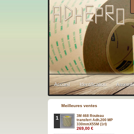
Accueil
Identification
Assembl
Meilleures ventes
3M 468 Rouleau
1
transfert Adh.200 MP
330mmX55M (1rl)
269,00 €