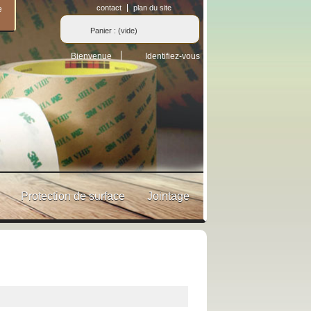
contact
plan du site
e
Panier :
(vide)
Bienvenue
Identifiez-vous
Protection de surface
Jointage