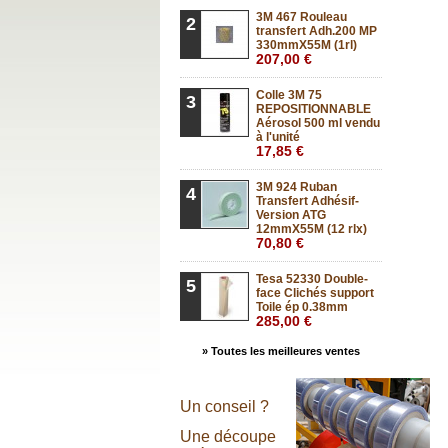
3M 467 Rouleau
2
transfert Adh.200 MP
330mmX55M (1rl)
207,00 €
Colle 3M 75
3
REPOSITIONNABLE
Aérosol 500 ml vendu
à l'unité
17,85 €
3M 924 Ruban
4
Transfert Adhésif-
Version ATG
12mmX55M (12 rlx)
70,80 €
Tesa 52330 Double-
5
face Clichés support
Toile ép 0.38mm
285,00 €
» Toutes les meilleures ventes
Un conseil ?
Une découpe