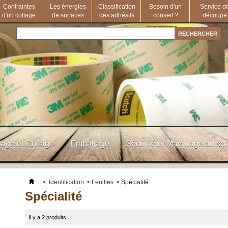
Contraintes
Les énergies
Classification
Besoin d'un
Service d
d'un collage
de surfaces
des adhésifs
conseil ?
découpe
age et Collage
Emballage
Sécurité et Marquage au sol
>
Identification
>
Feuilles
>
Spécialité
Spécialité
Il y a 2 produits.