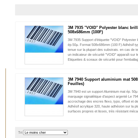
3M 7935 "VOID" Polyester blanc brill
508x686mm (100F)
3M 7935 Support d'étiquette "VOID" Polyester bl
ép.50µ. Format 508x686mm (100 F) Adhésif ty
tenue sur la plupart des substrats. en cas de t
un indicateur de sécurité "VOID" apparaît sur l
Etiquettes & sceaux de sécurité pour l'emballa
3M 7940 Support aluminium mat 50
Feuilles)
3M 7940 est un support Aluminium mat ép. 50µ 
marquage signalétique d'aspect argenté Le 79
accrochage des encres flexo, typo, offset et de
Adhésif acrylique 320, haute adhésion sur la pl
surfaces propres et lisses, très résistant méc
Tri