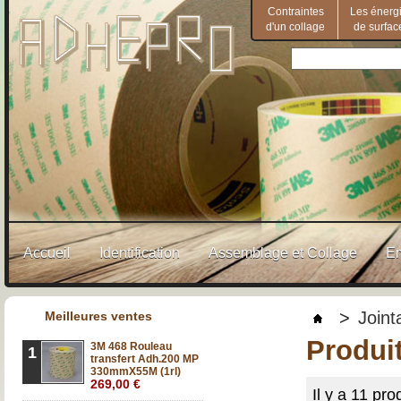
Contraintes
Les énerg
d'un collage
de surfac
Accueil
Identification
Assemblage et Collage
E
>
Joint
Meilleures ventes
Produit
3M 468 Rouleau
1
transfert Adh.200 MP
330mmX55M (1rl)
269,00 €
Il y a 11 pro