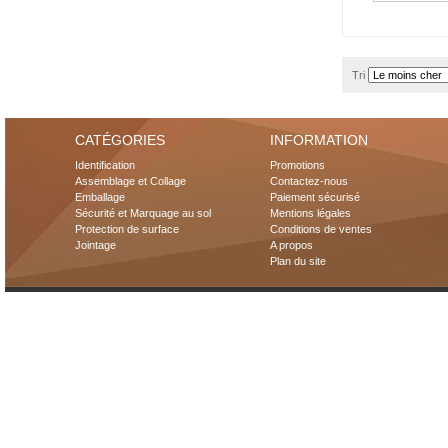
Tri
CATÉGORIES
INFORMATION
Identification
Promotions
Assemblage et Collage
Contactez-nous
Emballage
Paiement sécurisé
Sécurité et Marquage au sol
Mentions légales
Protection de surface
Conditions de ventes
Jointage
A propos
Plan du site