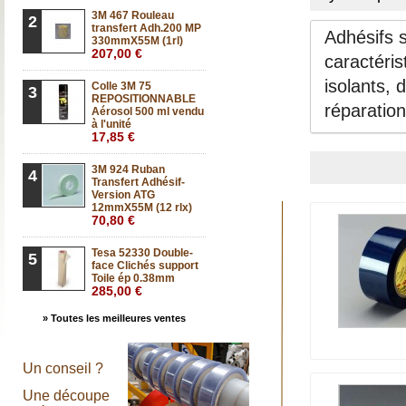
3M 467 Rouleau
2
transfert Adh.200 MP
Adhésifs s
330mmX55M (1rl)
207,00 €
caractéris
isolants,
Colle 3M 75
3
REPOSITIONNABLE
réparation
Aérosol 500 ml vendu
à l'unité
17,85 €
3M 924 Ruban
4
Transfert Adhésif-
Version ATG
12mmX55M (12 rlx)
70,80 €
Tesa 52330 Double-
5
face Clichés support
Toile ép 0.38mm
285,00 €
» Toutes les meilleures ventes
Un conseil ?
Une découpe